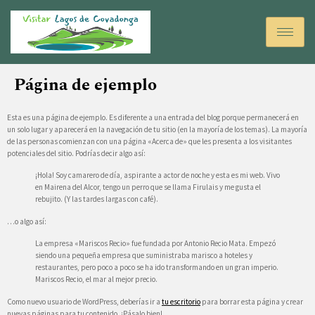
Página de ejemplo
Esta es una página de ejemplo. Es diferente a una entrada del blog porque permanecerá en
un solo lugar y aparecerá en la navegación de tu sitio (en la mayoría de los temas). La mayoría
de las personas comienzan con una página «Acerca de» que les presenta a los visitantes
potenciales del sitio. Podrías decir algo así:
¡Hola! Soy camarero de día, aspirante a actor de noche y esta es mi web. Vivo
en Mairena del Alcor, tengo un perro que se llama Firulais y me gusta el
rebujito. (Y las tardes largas con café).
…o algo así:
La empresa «Mariscos Recio» fue fundada por Antonio Recio Mata. Empezó
siendo una pequeña empresa que suministraba marisco a hoteles y
restaurantes, pero poco a poco se ha ido transformando en un gran imperio.
Mariscos Recio, el mar al mejor precio.
Como nuevo usuario de WordPress, deberías ir a
tu escritorio
para borrar esta página y crear
nuevas páginas para tu contenido. ¡Pásalo bien!