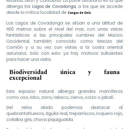
Asturias, León y Cantabria. La parte asturiana es la que
alberga los
Lagos de Covadonga
, a los que se accede
desde la mítica localidad de
Cangas de Onís
.
Los Lagos de Covadonga se sitúan a una altitud de
1100 metros sobre el nivel del mar, con unas vistas
fantásticas a las principales cumbres del Macizo
Occidental, también conocido como Macizo del
Cornión y a su vez con vistas a la costa oriental
asturiana. Solo con esto ya hay motivos suficientes
para hacer una visita.
Biodiversidad única y fauna
excepcional
Este espacio natural alberga grandes mamíferos
como oso, lobo, zorro, rebeco, ciervo, corzo o jabalí.
Del reino alado podemos destacar al
quebrantahuesos, águila real, treparriscos, roquero rojo,
collalba gris, chova piquigualda.