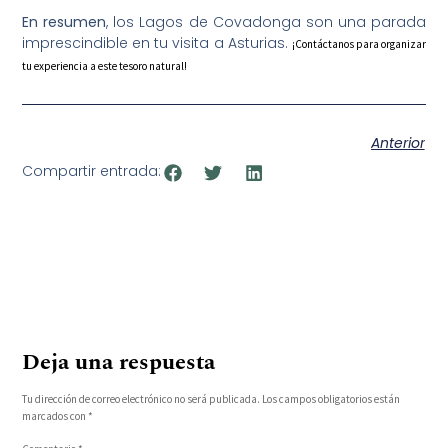
En resumen
, los Lagos de Covadonga son una parada
imprescindible en tu visita a Asturias.
¡Contáctanos para organizar
tu experiencia a este tesoro natural!
Anterior
Compartir entrada:
Deja una respuesta
Tu dirección de correo electrónico no será publicada.
Los campos obligatorios están
marcados con
*